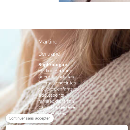
Martine
Bertrand
Sophrologue
,
Martine Bertrand
accueille adultes,
femmes enceintes,
couples, enfants et
adolescents,
familles dans son
cabinet à Genève
et Excenevex.
Continuer sans accepter