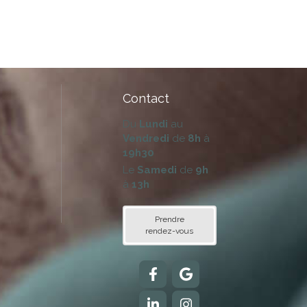
Contact
Du
Lundi
au
Vendredi
de
8h
à
19h30
Le
Samedi
de
9h
à
13h
Prendre
rendez-vous