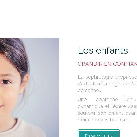
Les enfants
GRANDIR EN CONFIA
La sophrologie, l'hypnose
s'adaptent à l'âge de l
personnel.
Une approche ludiqu
dynamique et légère visa
soutenir son enfant quand 
n'exprime pas toujours.
En savoir plus