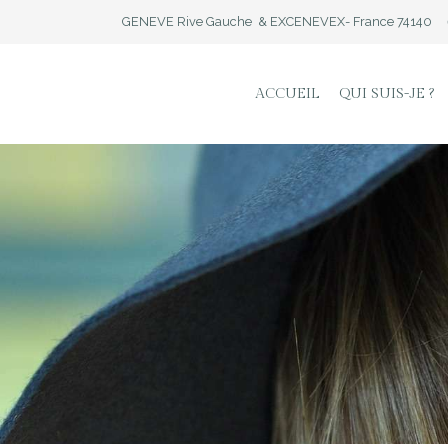
GENEVE Rive Gauche & EXCENEVEX- France 74140
ACCUEIL
QUI SUIS-JE ?