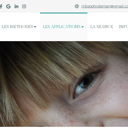
mbsophroleman@gmail.c
LES METHODES
LES APPLICATIONS
LA SEANCE
INF